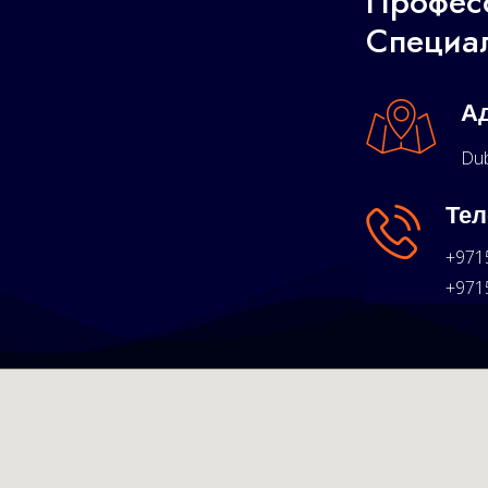
Профес
Специа
А
Dub
Тел
+971
+971