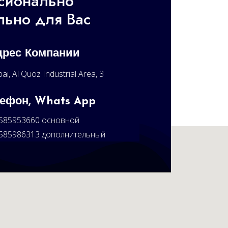
сионально
льно для Вас
дрес Компании
ai, Al Quoz Industrial Area, 3
ефон, Whats App
585953660 основной
585986313 дополнительный