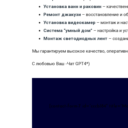
Установка ванн и раковин
– качественн
Ремонт джакузи
– восстановление и о
Установка видеокамер
– монтаж и нас
Система “умный дом”
– настройка и ус
Монтаж светодиодных лент
– создан
Мы гарантируем высокое качество, оперативно
С любовью Ваш -Чат GPT4*)
[contact-form-7 id=”cccb184″ title=”